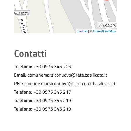
Richiesta autorizzazione alla sosta nei
parcheggi rosa
Richiesta autorizzazione competizione sportive
Richiesta autorizzazione pubblcità fonica
Leaflet
| ©
OpenStreetMap
Richiesta di restituzione dei documenti di
circolazione ritirati
Contatti
Richiesta istituzione divieto temporaneo di
sosta e/o transito
Telefono:
+39 0975 345 205
Richiesta permesso di sosta in deroga al disco
Email:
comunemarsiconuovo@rete.basilicata.it
orario
PEC:
comune.marsiconuovo@cert.ruparbasilicata.it
Richiesta, rinnovo e/o denuncia di
Telefono:
+39 0975 345 217
smarrimento contrassegni invalidi e stallo di
sosta per disabili
Telefono:
+39 0975 345 219
Telefono:
+39 0975 345 219
Segnalazione al Comando di Polizia Locale
Segnalazione/reclamo in materia di
cyberbullismo