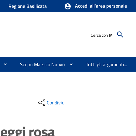
Accedi all'area personale
Regione Basilicata
Cerca con IA
Scopri Marsico Nuovo
Tutti gli argomenti...
Condividi
heggi rosa