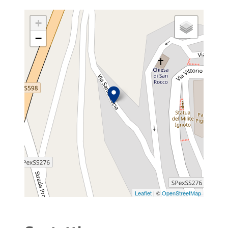
+
−
Leaflet
| ©
OpenStreetMap