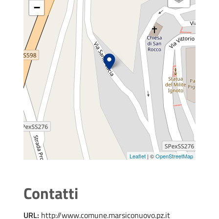
−
Leaflet
| ©
OpenStreetMap
Contatti
URL:
http://www.comune.marsiconuovo.pz.it