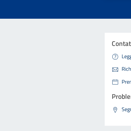
Contat
Legg
Rich
Pre
Proble
Segn