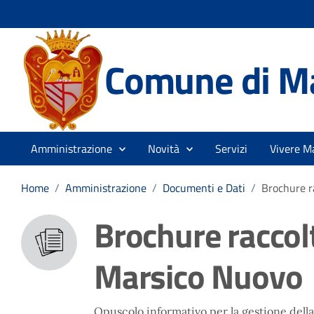
Comune di M
Amministrazione
Novità
Servizi
Vivere M
Home
/
Amministrazione
/
Documenti e Dati
/
Brochure r
Brochure raccolt
Marsico Nuovo
Opuscolo informativo per la gestione della