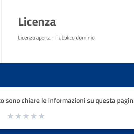
Licenza
Licenza aperta - Pubblico dominio
o sono chiare le informazioni su questa pagin
1 a 5 stelle la pagina
Valuta 1 stelle su 5
Valuta 2 stelle su 5
Valuta 3 stelle su 5
Valuta 4 stelle su 5
Valuta 5 stelle su 5