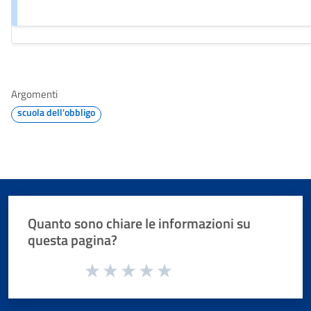
Argomenti
scuola dell'obbligo
Quanto sono chiare le informazioni su
questa pagina?
Valuta da 1 a 5 stelle la pagina
Valuta 1 stelle su 5
Valuta 2 stelle su 5
Valuta 3 stelle su 5
Valuta 4 stelle su 5
Valuta 5 stelle su 5