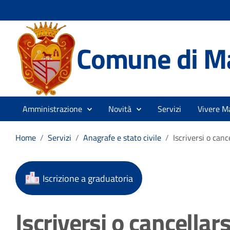
Comune di M
Amministrazione
Novità
Servizi
Vivere M
Home
/
Servizi
/
Anagrafe e stato civile
/
Iscriversi o canc
Iscrizione a graduatoria
Iscriversi o cancellars