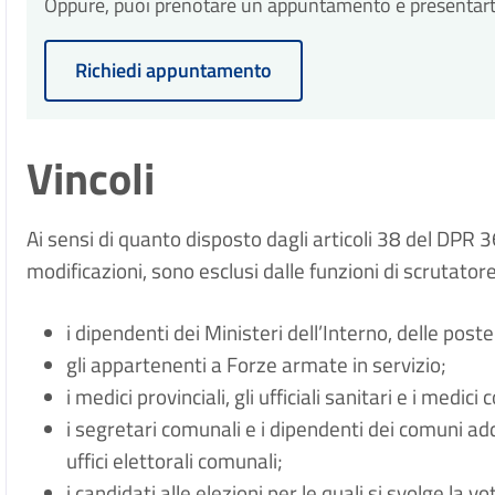
Oppure, puoi prenotare un appuntamento e presentarti p
presentazione dell'istanza.
Richiedi appuntamento
Vincoli
Ai sensi di quanto disposto dagli articoli 38 del D
modificazioni, sono esclusi dalle funzioni di scrutatore 
i dipendenti dei Ministeri dell’Interno, delle post
gli appartenenti a Forze armate in servizio;
i medici provinciali, gli ufficiali sanitari e i medici 
i segretari comunali e i dipendenti dei comuni ad
uffici elettorali comunali;
i candidati alle elezioni per le quali si svolge la v