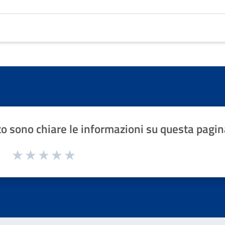
o sono chiare le informazioni su questa pagin
1 a 5 stelle la pagina
Valuta 1 stelle su 5
Valuta 2 stelle su 5
Valuta 3 stelle su 5
Valuta 4 stelle su 5
Valuta 5 stelle su 5