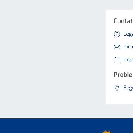
Contat
Legg
Rich
Pre
Proble
Segn