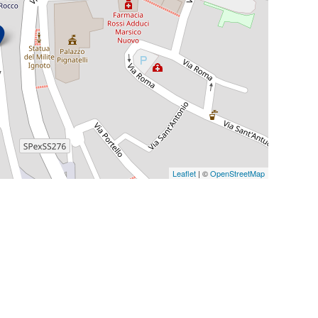
Leaflet
| ©
OpenStreetMap