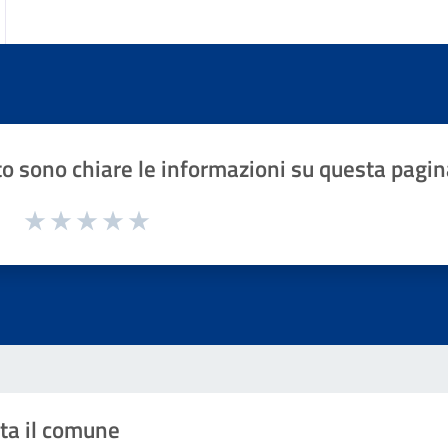
o sono chiare le informazioni su questa pagin
1 a 5 stelle la pagina
Valuta 1 stelle su 5
Valuta 2 stelle su 5
Valuta 3 stelle su 5
Valuta 4 stelle su 5
Valuta 5 stelle su 5
ta il comune