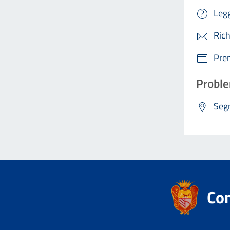
Legg
Rich
Pre
Proble
Segn
Co