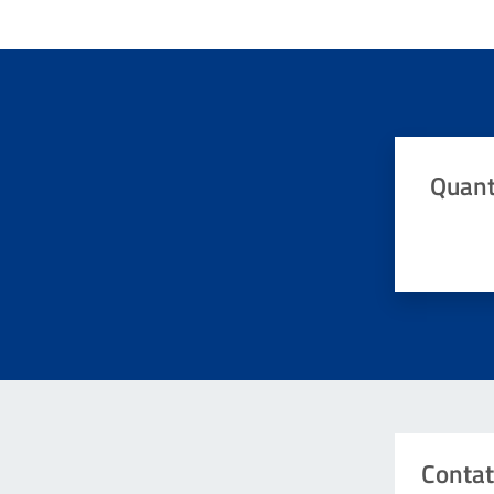
Quant
Valuta da 
Contat