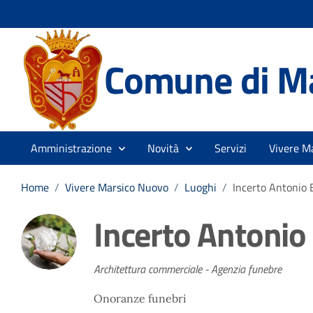
Comune di M
Amministrazione
Novità
Servizi
Vivere M
Home
/
Vivere Marsico Nuovo
/
Luoghi
/
Incerto Antonio E
Incerto Antonio 
Architettura commerciale - Agenzia funebre
Onoranze funebri