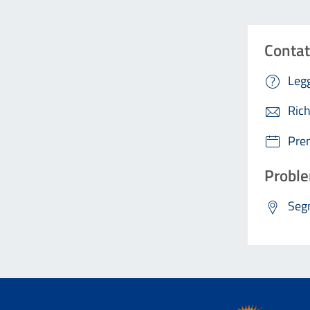
Contat
Legg
Rich
Pre
Proble
Segn