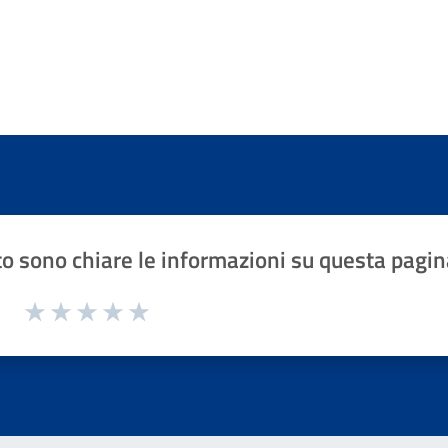
o sono chiare le informazioni su questa pagin
1 a 5 stelle la pagina
Valuta 1 stelle su 5
Valuta 2 stelle su 5
Valuta 3 stelle su 5
Valuta 4 stelle su 5
Valuta 5 stelle su 5