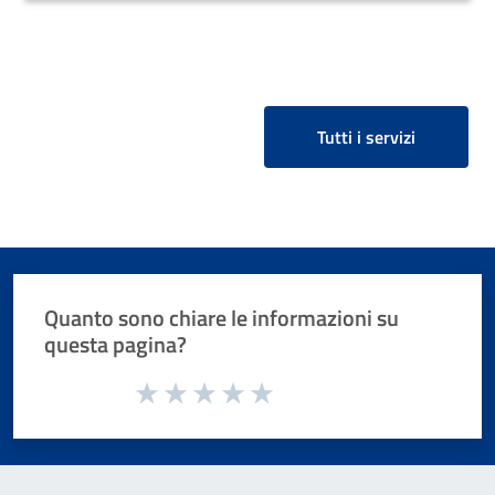
Tutti i servizi
Quanto sono chiare le informazioni su
questa pagina?
Valuta da 1 a 5 stelle la pagina
Valuta 1 stelle su 5
Valuta 2 stelle su 5
Valuta 3 stelle su 5
Valuta 4 stelle su 5
Valuta 5 stelle su 5