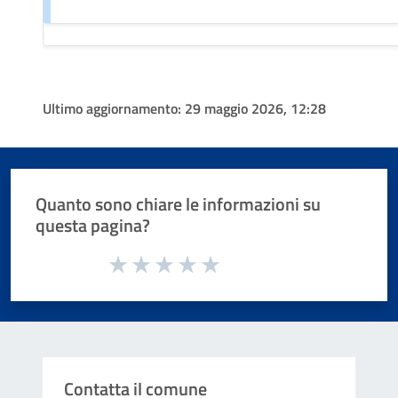
Ultimo aggiornamento:
29 maggio 2026, 12:28
Quanto sono chiare le informazioni su
questa pagina?
Valuta da 1 a 5 stelle la pagina
Valuta 1 stelle su 5
Valuta 2 stelle su 5
Valuta 3 stelle su 5
Valuta 4 stelle su 5
Valuta 5 stelle su 5
Contatta il comune