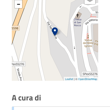
−
Leaflet
| ©
OpenStreetMap
A cura di